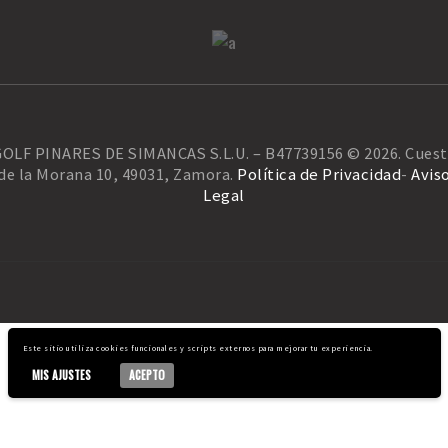
OLF PINARES DE SIMANCAS S.L.U. – B47739156 © 2026. Cuest
de la Morana 10, 49031, Zamora.
Política de Privacidad
-
Avis
Legal
Este sitio utiliza cookies funcionales y scripts externos para mejorar tu experiencia.
MIS AJUSTES
ACEPTO
Facebook
Instagram
Twitter