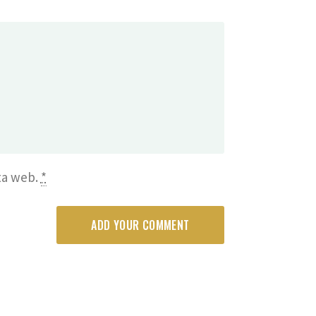
sta web.
*